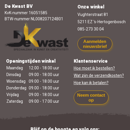
De Kwast BV
Onze winkel
KvK-nummer 16051585
Vughterstraat 81
BTW-nummer NL008207124B01
5211 EZ 's-Hertogenbosch
085-273 30 04
Aanmelden
nieuwsbrief
Openingstijden winkel
Klantenservice
Maandag
12.00 - 18.00 uur
Hoe moet ik bestellen?
Dinsdag
09.00 - 18.00 uur
Wat zijn de verzendkosten?
Woensdag
09.00 - 18.00 uur
Hoe kan ik betalen?
Donderdag
09.00 - 18.00 uur
Vrijdag
09.00 - 18.00 uur
Neem contact
op
Zaterdag
09.00 - 17.00 uur
Blijf op de hoogte en volg ons: