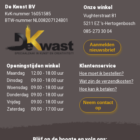
De Kwast BV
Onze winkel
KvK-nummer 16051585
Vughterstraat 81
BTW-nummer NL008207124B01
5211 EZ 's-Hertogenbosch
085-273 30 04
Aanmelden
nieuwsbrief
Openingstijden winkel
Klantenservice
Maandag
12.00 - 18.00 uur
Hoe moet ik bestellen?
Dinsdag
09.00 - 18.00 uur
Wat zijn de verzendkosten?
Woensdag
09.00 - 18.00 uur
Hoe kan ik betalen?
Donderdag
09.00 - 18.00 uur
Vrijdag
09.00 - 18.00 uur
Neem contact
op
Zaterdag
09.00 - 17.00 uur
Blijf op de hoogte en volg ons: