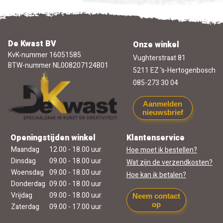
De Kwast BV
Onze winkel
KvK-nummer 16051585
Vughterstraat 81
BTW-nummer NL008207124B01
5211 EZ 's-Hertogenbosch
085-273 30 04
Aanmelden
nieuwsbrief
Openingstijden winkel
Klantenservice
Maandag
12.00 - 18.00 uur
Hoe moet ik bestellen?
Dinsdag
09.00 - 18.00 uur
Wat zijn de verzendkosten?
Woensdag
09.00 - 18.00 uur
Hoe kan ik betalen?
Donderdag
09.00 - 18.00 uur
Vrijdag
09.00 - 18.00 uur
Neem contact
op
Zaterdag
09.00 - 17.00 uur