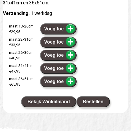
31x41cm en 36x51cm.
Verzending:
1 werkdag
maat 18x26cm
Voeg toe
€29,95
maat 23x31cm
Voeg toe
€33,95
maat 26x36cm
Voeg toe
€40,95
maat 31x41cm
Voeg toe
€47,95
maat 36x51cm
Voeg toe
€65,95
Bekijk Winkelmand
Bestellen