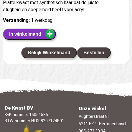
Platte kwast met synthetisch haar dat de juiste
stugheid en soepelheid heeft voor acryl.
Verzending:
1 werkdag
In winkelmand
Bekijk Winkelmand
Bestellen
De Kwast BV
Onze winkel
KvK-nummer 16051585
Vughterstraat 81
BTW-nummer NL008207124B01
5211 EZ 's-Hertogenbosch
085-273 30 04