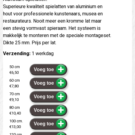
Superieure kwaliteit spielatten van aluminium en
hout voor professionele kunstenaars, musea en
restaurateurs. Nooit meer een kromme lat maar
een stevig vormvast spieraam. Het systeem is
makkelijk te monteren met de speciale montageset.
Dikte 25 mm. Prijs per lat.
Verzending:
1 werkdag
50 cm
Voeg toe
€6,50
60 cm
Voeg toe
€7,80
70 cm
Voeg toe
€9,10
80 cm
Voeg toe
€10,40
100 cm.
Voeg toe
€13,00
120 cm.