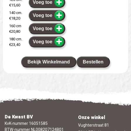
Voeg toe
€15,60
140 cm.
Voeg toe
€18,20
160 cm
Voeg toe
€20,80
180 cm.
Voeg toe
€23,40
Bekijk Winkelmand
Bestellen
De Kwast BV
Onze winkel
KvK-nummer 16051585
Vughterstraat 81
BTW-nummer NL008207124B01