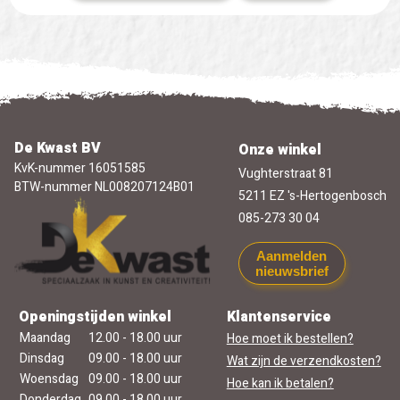
De Kwast BV
Onze winkel
KvK-nummer 16051585
Vughterstraat 81
BTW-nummer NL008207124B01
5211 EZ 's-Hertogenbosch
085-273 30 04
Aanmelden
nieuwsbrief
Openingstijden winkel
Klantenservice
Maandag
12.00 - 18.00 uur
Hoe moet ik bestellen?
Dinsdag
09.00 - 18.00 uur
Wat zijn de verzendkosten?
Woensdag
09.00 - 18.00 uur
Hoe kan ik betalen?
Donderdag
09.00 - 18.00 uur