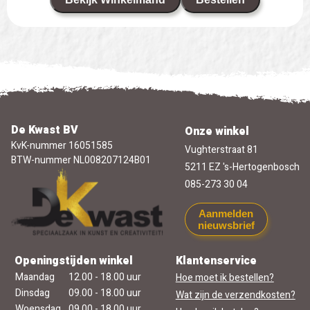
De Kwast BV
Onze winkel
KvK-nummer 16051585
Vughterstraat 81
BTW-nummer NL008207124B01
5211 EZ 's-Hertogenbosch
085-273 30 04
Aanmelden
nieuwsbrief
Openingstijden winkel
Klantenservice
Maandag
12.00 - 18.00 uur
Hoe moet ik bestellen?
Dinsdag
09.00 - 18.00 uur
Wat zijn de verzendkosten?
Woensdag
09.00 - 18.00 uur