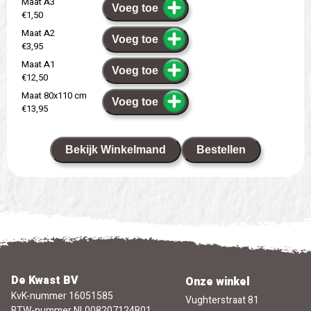
Maat A3
Voeg toe
€1,50
Maat A2
Voeg toe
€3,95
Maat A1
Voeg toe
€12,50
Maat 80x110 cm
Voeg toe
€13,95
Bekijk Winkelmand
Bestellen
De Kwast BV
Onze winkel
KvK-nummer 16051585
Vughterstraat 81
BTW-nummer NL008207124B01