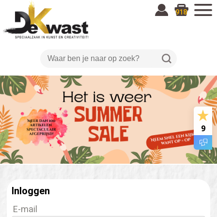
918
9
Inloggen
E-mail