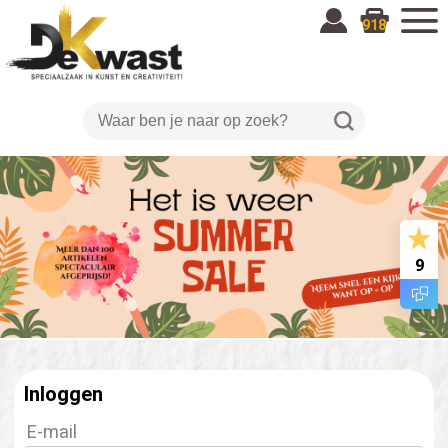
918
9
Inloggen
E-mail