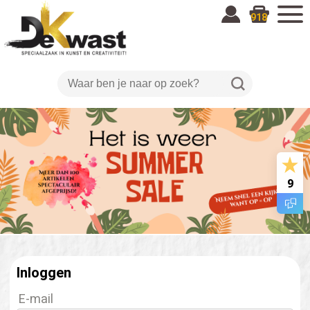
918
9
Inloggen
E-mail