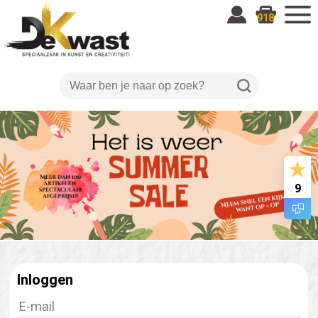
918
9
Inloggen
E-mail