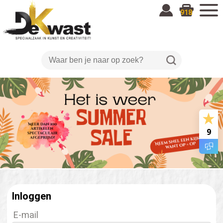
918
9
Inloggen
E-mail