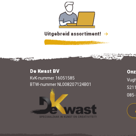
Uitgebreid assortiment!
De Kwast BV
Onz
KvK-nummer 16051585
Vugh
BTW-nummer NL008207124B01
5211
085-