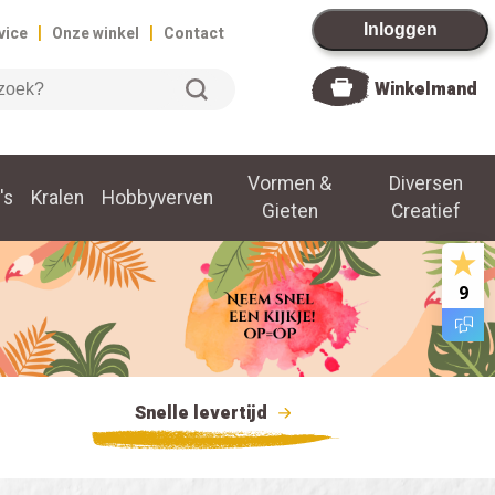
|
|
Inloggen
vice
Onze winkel
Contact
Winkelmand
Vormen &
Diversen
's
Kralen
Hobbyverven
Gieten
Creatief
9
Snelle levertijd