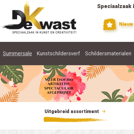
Speciaalzaak i
Nieuw
Summersale
Kunstschildersverf
Schildersmaterialen
Uitgebreid assortiment