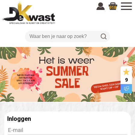
918
9
Inloggen
E-mail