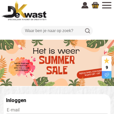
918
9
Inloggen
E-mail