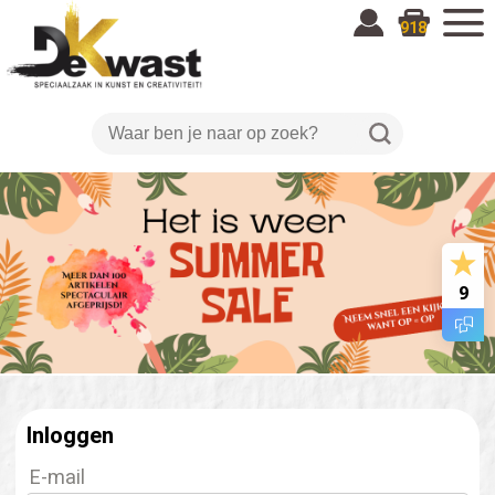
918
9
Inloggen
E-mail