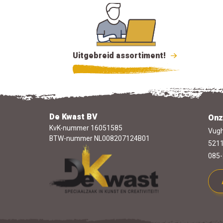
Uitgebreid assortiment!
De Kwast BV
Onz
KvK-nummer 16051585
Vugh
BTW-nummer NL008207124B01
5211
085-