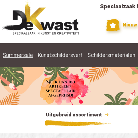
Speciaalzaak i
Nieuw
Summersale
Kunstschildersverf
Schildersmaterialen
Uitgebreid assortiment