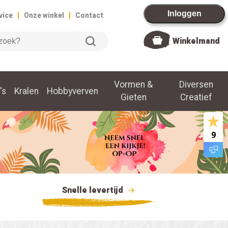
|
|
Inloggen
vice
Onze winkel
Contact
Winkelmand
Vormen &
Diversen
's
Kralen
Hobbyverven
Gieten
Creatief
9
Snelle levertijd