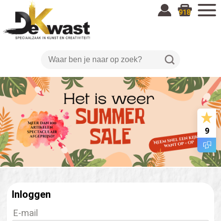
918
9
Inloggen
E-mail