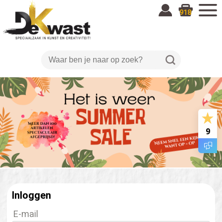
918
9
Inloggen
E-mail