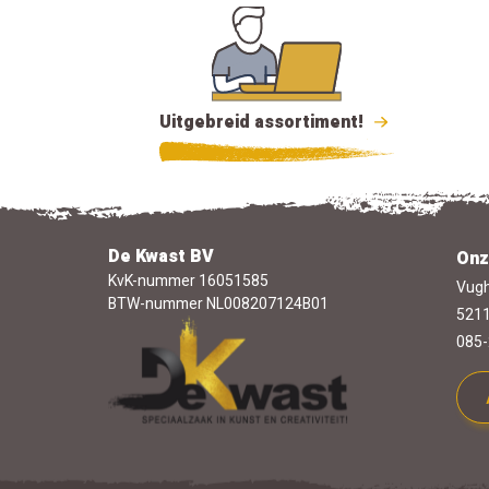
Uitgebreid assortiment!
De Kwast BV
Onz
KvK-nummer 16051585
Vugh
BTW-nummer NL008207124B01
5211
085-