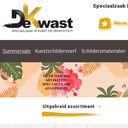
Speciaalzaak i
Nieuw
Summersale
Kunstschildersverf
Schildersmaterialen
Uitgebreid assortiment