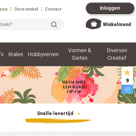
|
|
Inloggen
vice
Onze winkel
Contact
Winkelmand
Vormen &
Diversen
's
Kralen
Hobbyverven
Gieten
Creatief
9
Snelle levertijd