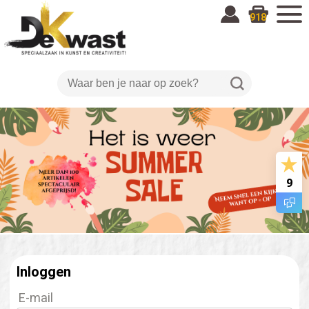
918
9
Inloggen
E-mail