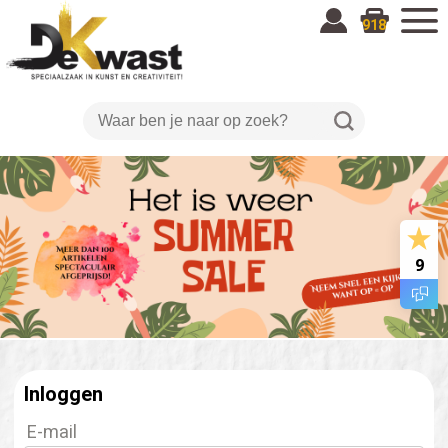
918
9
Inloggen
E-mail