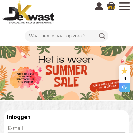
918
9
Inloggen
E-mail