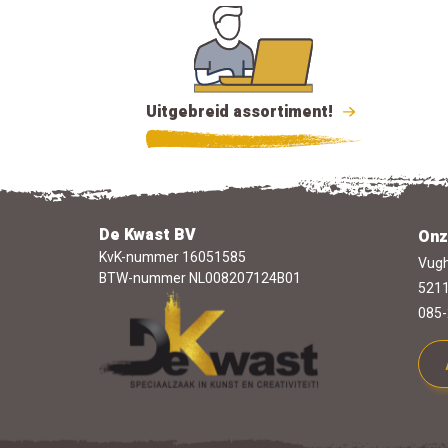
Uitgebreid assortiment!
De Kwast BV
Onz
KvK-nummer 16051585
Vugh
BTW-nummer NL008207124B01
5211
085-