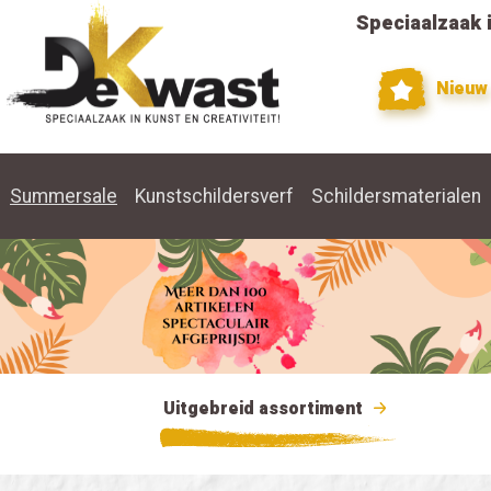
Speciaalzaak i
Nieuw
Summersale
Kunstschildersverf
Schildersmaterialen
Uitgebreid assortiment