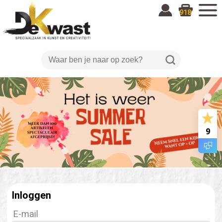
918
9
Inloggen
E-mail