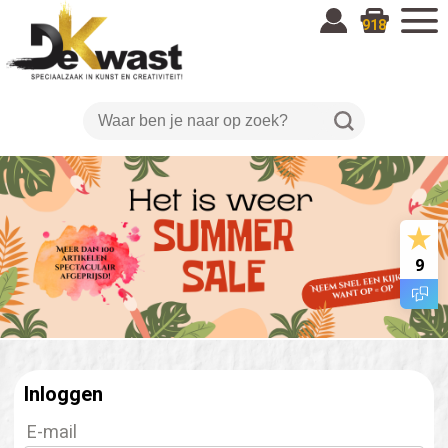
918
9
Inloggen
E-mail