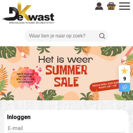
918
9
Inloggen
E-mail