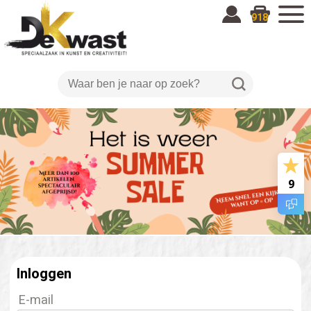
918
9
Inloggen
E-mail