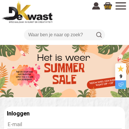
918
9
Inloggen
E-mail