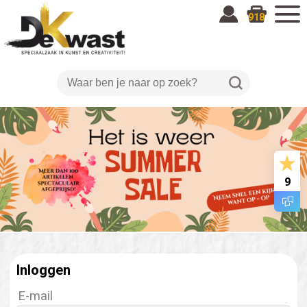
918
9
Inloggen
E-mail