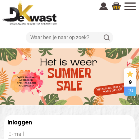
918
9
Inloggen
E-mail