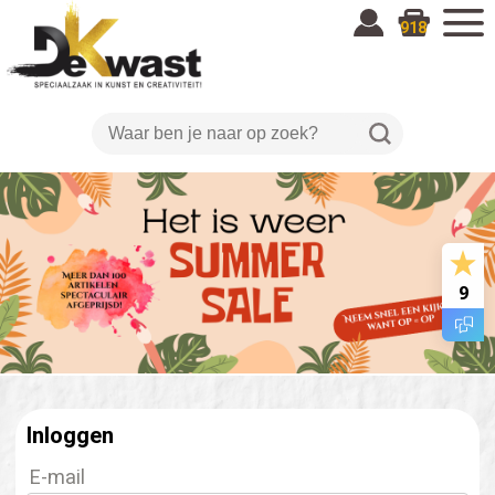
918
9
Inloggen
E-mail