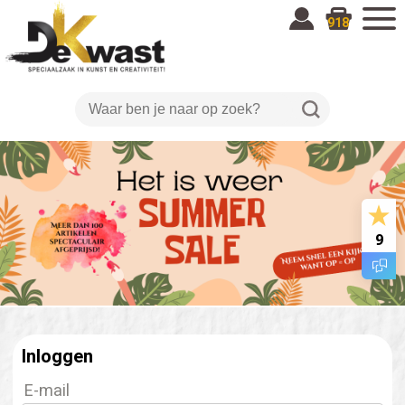
918
9
Inloggen
E-mail