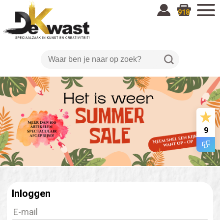
918
9
Inloggen
E-mail