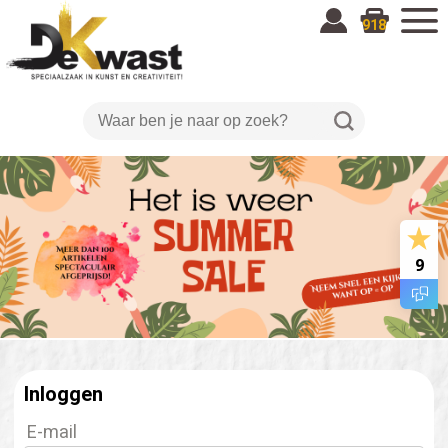
918
9
Inloggen
E-mail