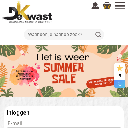
918
9
Inloggen
E-mail