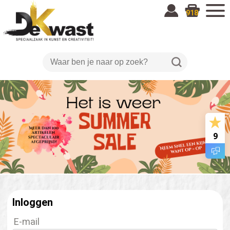
918
9
Inloggen
E-mail