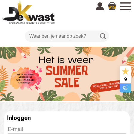
918
9
Inloggen
E-mail