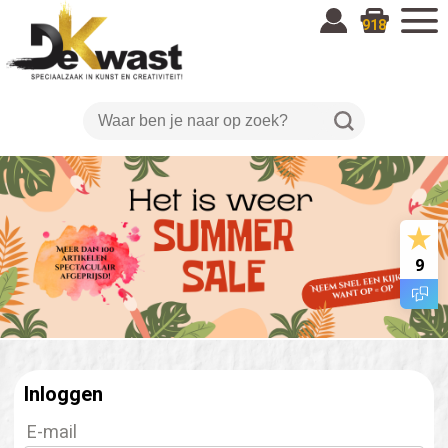
918
9
Inloggen
E-mail