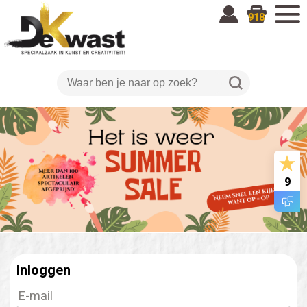
918
9
Inloggen
E-mail