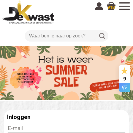
918
9
Inloggen
E-mail