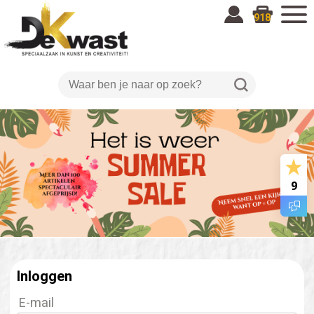
918
9
Inloggen
E-mail