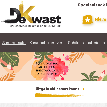
Speciaalzaak i
Nieuw
Summersale
Kunstschildersverf
Schildersmaterialen
Uitgebreid assortiment