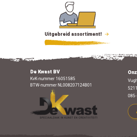
Uitgebreid assortiment!
De Kwast BV
Onz
KvK-nummer 16051585
Vugh
BTW-nummer NL008207124B01
5211
085-