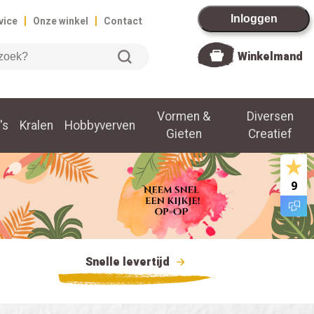
|
|
Inloggen
vice
Onze winkel
Contact
Winkelmand
Vormen &
Diversen
's
Kralen
Hobbyverven
Gieten
Creatief
9
Snelle levertijd