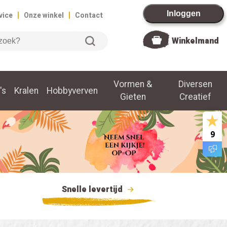
|
|
Inloggen
vice
Onze winkel
Contact
Winkelmand
Vormen &
Diversen
's
Kralen
Hobbyverven
Gieten
Creatief
9
Snelle levertijd