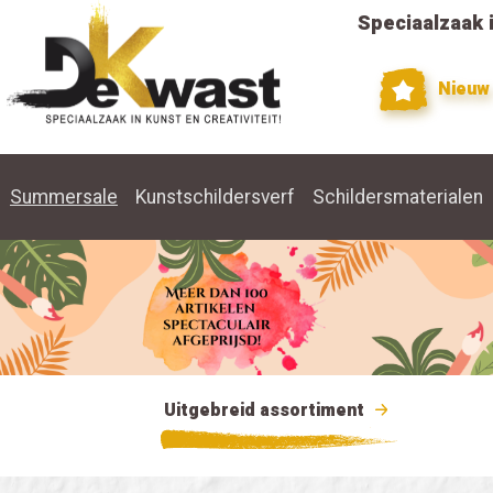
Speciaalzaak i
Nieuw
Summersale
Kunstschildersverf
Schildersmaterialen
Uitgebreid assortiment