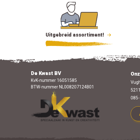
Uitgebreid assortiment!
De Kwast BV
Onz
KvK-nummer 16051585
Vugh
BTW-nummer NL008207124B01
5211
085-