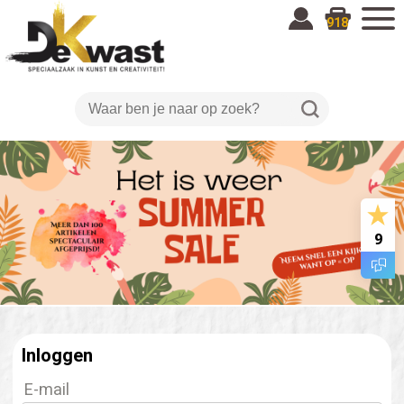
918
9
Inloggen
E-mail