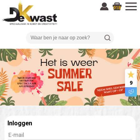
918
9
Inloggen
E-mail