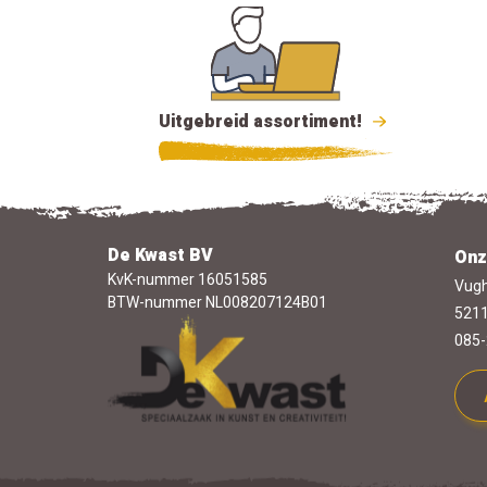
Uitgebreid assortiment!
De Kwast BV
Onz
KvK-nummer 16051585
Vugh
BTW-nummer NL008207124B01
5211
085-