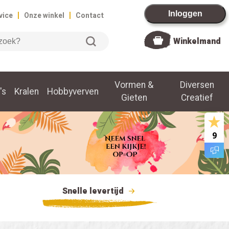
|
|
Inloggen
vice
Onze winkel
Contact
Winkelmand
Vormen &
Diversen
's
Kralen
Hobbyverven
Gieten
Creatief
9
Snelle levertijd