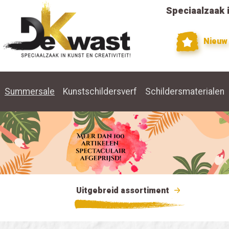
Speciaalzaak i
Nieuw
Summersale
Kunstschildersverf
Schildersmaterialen
Uitgebreid assortiment