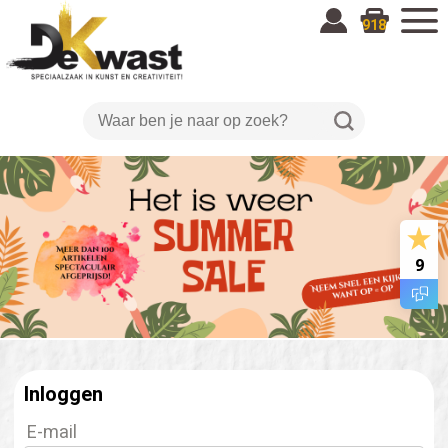
918
9
Inloggen
E-mail