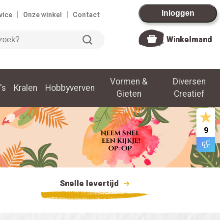
|
|
Inloggen
vice
Onze winkel
Contact
Winkelmand
Vormen &
Diversen
's
Kralen
Hobbyverven
Gieten
Creatief
9
Snelle levertijd