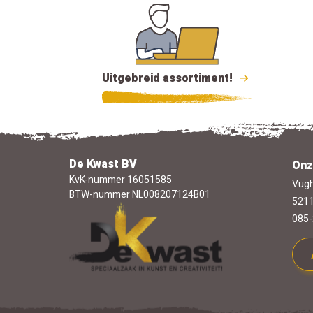
Uitgebreid assortiment!
De Kwast BV
Onz
KvK-nummer 16051585
Vugh
BTW-nummer NL008207124B01
5211
085-