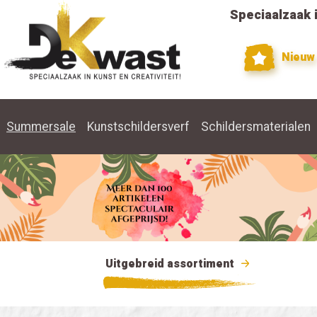
Speciaalzaak i
Nieuw
Summersale
Kunstschildersverf
Schildersmaterialen
Uitgebreid assortiment